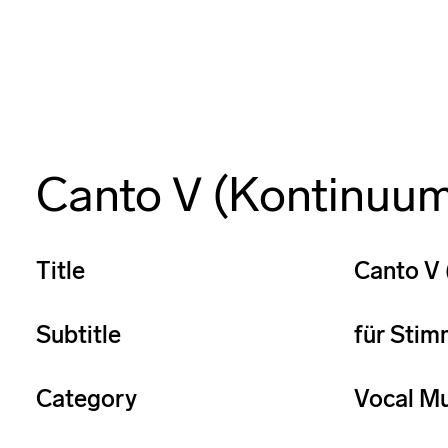
Canto V (Kontinuu
Title
Canto V
Subtitle
für Stim
Category
Vocal Mu