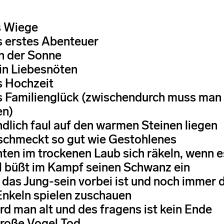
s Wiege
s erstes Abenteuer
in der Sonne
 in Liebesnöten
s Hochzeit
s Familienglück (zwischendurch muss man f
en)
ndlich faul auf den warmen Steinen liegen
 schmeckt so gut wie Gestohlenes
unten im trockenen Laub sich räkeln, wenn 
l büßt im Kampf seinen Schwanz ein
 das Jung-sein vorbei ist und noch immer 
Enkeln spielen zuschauen
ird man alt und des fragens ist kein Ende
große Vogel Tod