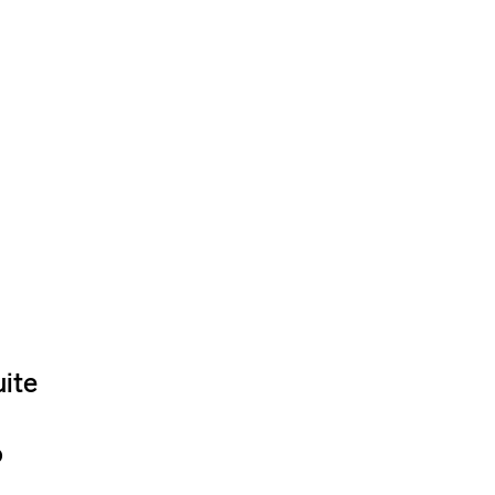
ite
o