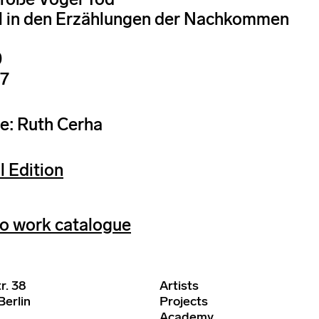
l in den Erzählungen der Nachkommen
0
87
e: Ruth Cerha
l Edition
o work catalogue
r. 38
Artists
erlin
Projects
Academy