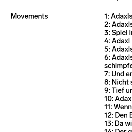
Movements
1: Adaxl
2: Adaxl
3: Spiel 
4: Adaxl
5: Adaxl
6: Adaxl
schimpf
7: Und e
8: Nicht
9: Tief 
10: Adax
11: Wenn
12: Den 
13: Da w
14: Der 